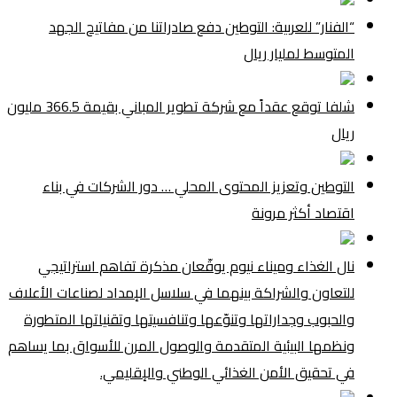
“الفنار” للعربية: التوطين دفع صادراتنا من مفاتيح الجهد
المتوسط لمليار ريال
شلفا توقع عقداً مع شركة تطوير المباني بقيمة 366.5 مليون
ريال
التوطين وتعزيز المحتوى المحلي … دور الشركات في بناء
اقتصاد أكثر مرونة
نال الغذاء وميناء نيوم يوقّعان مذكرة تفاهم استراتيجي
للتعاون والشراكة بينهما في سلاسل الإمداد لصناعات الأعلاف
والحبوب وجداراتها وتنوّعها وتنافسيتها وتقنياتها المتطورة
ونظمها البيئية المتقدمة والوصول المرن للأسواق بما يساهم
في تحقيق الأمن الغذائي الوطني والإقليمي.