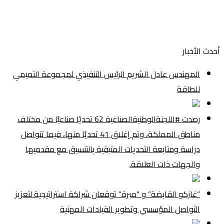
أحدث الأخبار
المهندس عادل الشريم الرئيس التنفيذي لمجموعة التميمي
للطاقة
رصدت #اللجنةالوطنيةالصناعية 62 تحديًا صناعيًا من مختلف
مناطق المملكة، وتم إغلاق 41 تحديًا منها، فيما تتواصل
دراسة ومتابعة التحديات المتبقية بالتنسيق مع مقدميها
والجهات ذات العلاقة.
“غازكو القابضة” و “مبرة” توقعان شراكة استراتيجية لتعزيز
التواصل المؤسسي وتطوير القيادات المهنية