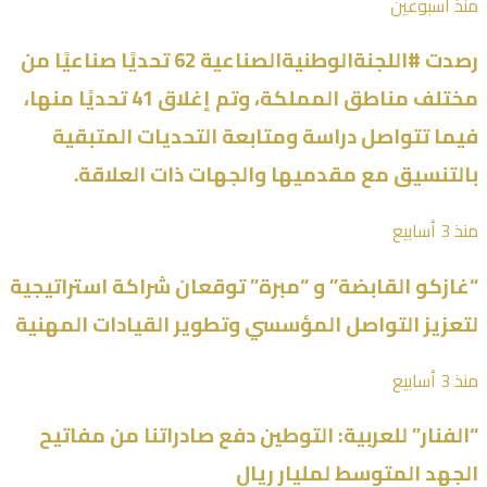
منذ أسبوعين
رصدت #اللجنةالوطنيةالصناعية 62 تحديًا صناعيًا من
مختلف مناطق المملكة، وتم إغلاق 41 تحديًا منها،
فيما تتواصل دراسة ومتابعة التحديات المتبقية
بالتنسيق مع مقدميها والجهات ذات العلاقة.
منذ 3 أسابيع
“غازكو القابضة” و “مبرة” توقعان شراكة استراتيجية
لتعزيز التواصل المؤسسي وتطوير القيادات المهنية
منذ 3 أسابيع
“الفنار” للعربية: التوطين دفع صادراتنا من مفاتيح
الجهد المتوسط لمليار ريال