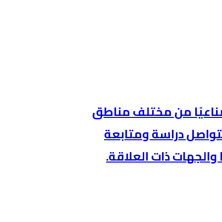
طنيةالصناعية 62 تحديًا صناعيًا من مختلف مناطق
 منها، فيما تتواصل دراسة ومتابعة
والجهات ذات العلاقة.