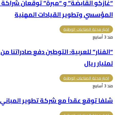
“غازكو القابضة” و “مبرة” توقعان شراكة ا
المؤسسي وتطوير القيادات المهنية
اخبار مجلة الصناعات الوطنية
منذ 3 أسابيع
“الفنار” للعربية: التوطين دفع صادراتنا م
لمليار ريال
اخبار مجلة الصناعات الوطنية
منذ 3 أسابيع
شلفا توقع عقداً مع شركة تطوير المباني بقيمة 366.5 م