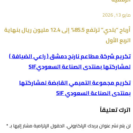
مايو 13, 2026
أرباح “بلدي” ترتفع 85.5% إلى 12.4 مليون ريال بنهاية
الربع الأول
تكريم شركة مطاعم نارنج دمشق ( راعي الضيافة )
لمشاركتها بمنتدى الصناعة السعوديSIF
تكريم مجموعة التميمي القابضة لمشاركتها
بمنتدى الصناعة السعودي SIF
اترك تعليقاً
لن يتم نشر عنوان بريدك الإلكتروني.
الحقول الإلزامية مشار إليها بـ
*