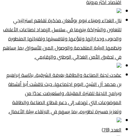
اقتصاد أكثر مرونة
نال الغذاء وميناء نيوم يوقّعان مذكرة تفاهم استراتيجي
للتعاون والشراكة بينهما في سلاسل الإمداد لصناعات الأعلاف
والحبوب وجداراتها وتنوّعها وتنافسيتها وتقنياتها المتطورة
ونظمها البيئية المتقدمة والوصول المرن للأسواق بما يساهم
في تحقيق الأمن الغذائي الوطني والإقليمي.
عقدت لجنة الصناعة والطاقة بغرفة الشرقية، برئاسة إبراهيم
بن محمد آل الشيخ، اليوم اجتماعها، حيث ناقشت أبرز أنشطة
وبرامج اللجنة للفترة المقبلة، واستعرضت عددًا من
الموضوعات التي تهدف إلى دعم قطاع الصناعة والطاقة
وتعزيز مسيرة تطويره، بما يسهم في الارتقاء ببيئة الأعمال.
العدد (78)