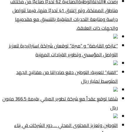
رصدت #اللجنةالوطنيةالصناعية 62 تحديًا صناعيًا من مختلف
مناطق المملكة، وتم إغلاق 41 تحديًا منها، فيما تتواصل
دراسة ومتابعة التحديات المتبقية بالتنسيق مع مقدميها
والجهات ذات العلاقة.
“غازكو القابضة” و “مبرة” توقعان شراكة استراتيجية لتعزيز
التواصل المؤسسي وتطوير القيادات المهنية
“الفنار” للعربية: التوطين دفع صادراتنا من مفاتيح الجهد
المتوسط لمليار ريال
شلفا توقع عقداً مع شركة تطوير المباني بقيمة 366.5 مليون
ريال
التوطين وتعزيز المحتوى المحلي … دور الشركات في بناء