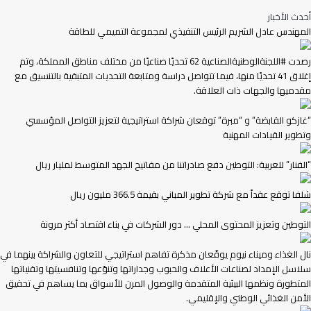
أحدث الأخبار
المهندس عادل الشريم الرئيس التنفيذي لمجموعة التميمي للطاقة
رصدت #اللجنةالوطنيةالصناعية 62 تحديًا صناعيًا من مختلف مناطق المملكة، وتم
إغلاق 41 تحديًا منها، فيما تتواصل دراسة ومتابعة التحديات المتبقية بالتنسيق مع
مقدميها والجهات ذات العلاقة.
“غازكو القابضة” و “مبرة” توقعان شراكة استراتيجية لتعزيز التواصل المؤسسي
وتطوير القيادات المهنية
“الفنار” للعربية: التوطين دفع صادراتنا من مفاتيح الجهد المتوسط لمليار ريال
شلفا توقع عقداً مع شركة تطوير المباني بقيمة 366.5 مليون ريال
التوطين وتعزيز المحتوى المحلي … دور الشركات في بناء اقتصاد أكثر مرونة
نال الغذاء وميناء نيوم يوقّعان مذكرة تفاهم استراتيجي للتعاون والشراكة بينهما في
سلاسل الإمداد لصناعات الأعلاف والحبوب وجداراتها وتنوّعها وتنافسيتها وتقنياتها
المتطورة ونظمها البيئية المتقدمة والوصول المرن للأسواق بما يساهم في تحقيق
الأمن الغذائي الوطني والإقليمي.