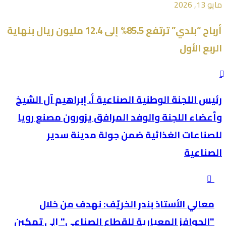
مايو 13, 2026
أرباح “بلدي” ترتفع 85.5% إلى 12.4 مليون ريال بنهاية
الربع الأول
رئيس اللجنة الوطنية الصناعية أ. إبراهيم آل الشيخ
وأعضاء اللجنة والوفد المرافق يزورون مصنع رويا
للصناعات الغذائية ضمن جولة مدينة سدير
الصناعية
معالي الأستاذ بندر الخريّف: نهدف من خلال
"الحوافز المعيارية للقطاع الصناعي" إلى تمكين