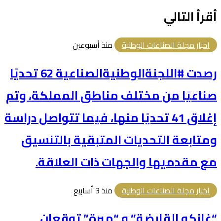
أقرأ التالي
اخبار مجلة الصناعات الوطنية
منذ أسبوعين
رصدت #اللجنةالوطنيةالصناعية 62 تحديًا
صناعيًا من مختلف مناطق المملكة، وتم
إغلاق 41 تحديًا منها، فيما تتواصل دراسة
ومتابعة التحديات المتبقية بالتنسيق
مع مقدميها والجهات ذات العلاقة.
اخبار مجلة الصناعات الوطنية
منذ 3 أسابيع
“غازكو القابضة” و “مبرة” توقعان