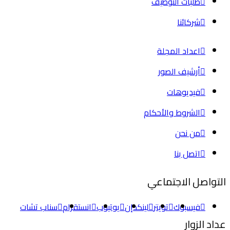
طلبات التوظيف
شركائنا
اعداد المجلة
أرشيف الصور
فيديوهات
الشروط والأحكام
من نحن
اتصل بنا
التواصل الاجتماعي
فيسبوك
تويتر
لينكدإن
يوتيوب
انستقرام
سناب تشات
عداد الزوار