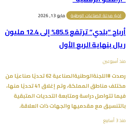
اخبار مجلة الصناعات الوطنية
مايو 13, 2026
أرباح “بلدي” ترتفع 85.5% إلى 12.4 مليون
ريال بنهاية الربع الأول
منذ أسبوعين
رصدت #اللجنةالوطنيةالصناعية 62 تحديًا صناعيًا من
مختلف مناطق المملكة، وتم إغلاق 41 تحديًا منها،
فيما تتواصل دراسة ومتابعة التحديات المتبقية
بالتنسيق مع مقدميها والجهات ذات العلاقة.
منذ 3 أسابيع