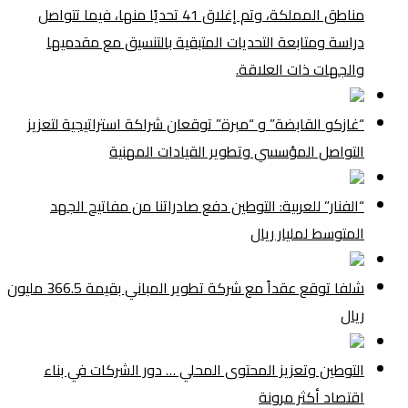
مناطق المملكة، وتم إغلاق 41 تحديًا منها، فيما تتواصل
دراسة ومتابعة التحديات المتبقية بالتنسيق مع مقدميها
والجهات ذات العلاقة.
“غازكو القابضة” و “مبرة” توقعان شراكة استراتيجية لتعزيز
التواصل المؤسسي وتطوير القيادات المهنية
“الفنار” للعربية: التوطين دفع صادراتنا من مفاتيح الجهد
المتوسط لمليار ريال
شلفا توقع عقداً مع شركة تطوير المباني بقيمة 366.5 مليون
ريال
التوطين وتعزيز المحتوى المحلي … دور الشركات في بناء
اقتصاد أكثر مرونة