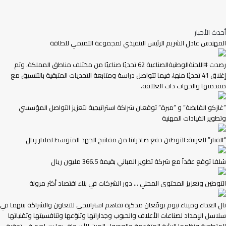
أحدث الأخبار
المهندس عادل الشريم الرئيس التنفيذي لمجموعة التميمي للطاقة
رصدت #اللجنةالوطنيةالصناعية 62 تحديًا صناعيًا من مختلف مناطق المملكة، وتم
إغلاق 41 تحديًا منها، فيما تتواصل دراسة ومتابعة التحديات المتبقية بالتنسيق مع
مقدميها والجهات ذات العلاقة.
“غازكو القابضة” و “مبرة” توقعان شراكة استراتيجية لتعزيز التواصل المؤسسي
وتطوير القيادات المهنية
“الفنار” للعربية: التوطين دفع صادراتنا من مفاتيح الجهد المتوسط لمليار ريال
شلفا توقع عقداً مع شركة تطوير المباني بقيمة 366.5 مليون ريال
التوطين وتعزيز المحتوى المحلي … دور الشركات في بناء اقتصاد أكثر مرونة
نال الغذاء وميناء نيوم يوقّعان مذكرة تفاهم استراتيجي للتعاون والشراكة بينهما في
سلاسل الإمداد لصناعات الأعلاف والحبوب وجداراتها وتنوّعها وتنافسيتها وتقنياتها