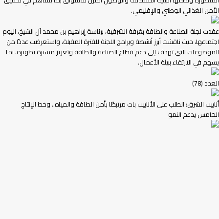
المتطورة ونظمها البيئية المتقدمة والوصول المرن للأسواق بما يساهم في تحقيق
الأمن الغذائي الوطني والإقليمي.
عقدت لجنة الصناعة والطاقة بغرفة الشرقية، برئاسة إبراهيم بن محمد آل الشيخ، اليوم
اجتماعها، حيث ناقشت أبرز أنشطة وبرامج اللجنة للفترة المقبلة، واستعرضت عددًا من
الموضوعات التي تهدف إلى دعم قطاع الصناعة والطاقة وتعزيز مسيرة تطويره، بما
يسهم في الارتقاء ببيئة الأعمال.
العدد (78)
أنابيب الشرق: الطلب على الأنابيب بات مرتبطًا بأمن الطاقة والمياه.. وخط الإنتاج
الخامس يدعم النمو