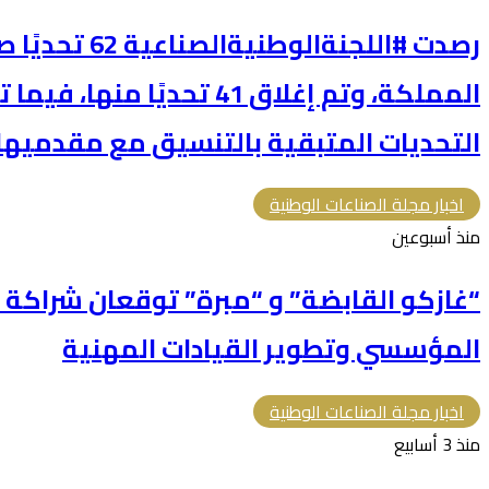
رصدت #اللجنةالو
المملكة، وتم إغلاق 41 تحديًا
التحديات المتبقية بالتنسيق مع مقدميها 
اخبار مجلة الصناعات الوطنية
منذ أسبوعين
“غازكو القابضة” و “مبرة” توقعان شراكة ا
المؤسسي وتطوير القيادات المهنية
اخبار مجلة الصناعات الوطنية
منذ 3 أسابيع