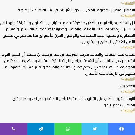
التوطين وتعزيز المحتوى المحلي … دور الشركات في بناء اقتصاد أكثر مرونة
نال الغذاء وميناء نيوم يوقّعان مذكرة تفاهم استراتيجي للتعاون والشراكة بينهما في
سلاسل الإمداد لصناعات الأعلاف والحبوب وجداراتها وتنوّعها وتنافسيتها وتقنياتها
المتطورة ونظمها البيئية المتقدمة والوصول المرن للأسواق بما يساهم في تحقيق
الأمن الغذائي الوطني والإقليمي.
عقدت لجنة الصناعة والطاقة بغرفة الشرقية، برئاسة إبراهيم بن محمد آل الشيخ، اليوم
اجتماعها، حيث ناقشت أبرز أنشطة وبرامج اللجنة للفترة المقبلة، واستعرضت عددًا من
الموضوعات التي تهدف إلى دعم قطاع الصناعة والطاقة وتعزيز مسيرة تطويره، بما
يسهم في الارتقاء ببيئة الأعمال.
العدد (78)
أنابيب الشرق: الطلب على الأنابيب بات مرتبطًا بأمن الطاقة والمياه.. وخط الإنتاج
الخامس يدعم النمو
يسبوك
تويتر
واتساب
تيلقرام
ڤايبر