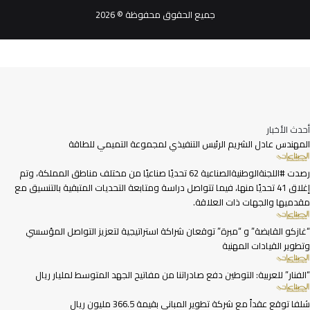
جميع الحقوق محفوظة © 2026
أحدث الأخبار
المهندس عادل الشريم الرئيس التنفيذي لمجموعة التميمي للطاقة
رصدت #اللجنةالوطنيةالصناعية 62 تحديًا صناعيًا من مختلف مناطق المملكة، وتم
إغلاق 41 تحديًا منها، فيما تتواصل دراسة ومتابعة التحديات المتبقية بالتنسيق مع
مقدميها والجهات ذات العلاقة.
“غازكو القابضة” و “مبرة” توقعان شراكة استراتيجية لتعزيز التواصل المؤسسي
وتطوير القيادات المهنية
“الفنار” للعربية: التوطين دفع صادراتنا من مفاتيح الجهد المتوسط لمليار ريال
شلفا توقع عقداً مع شركة تطوير المباني بقيمة 366.5 مليون ريال