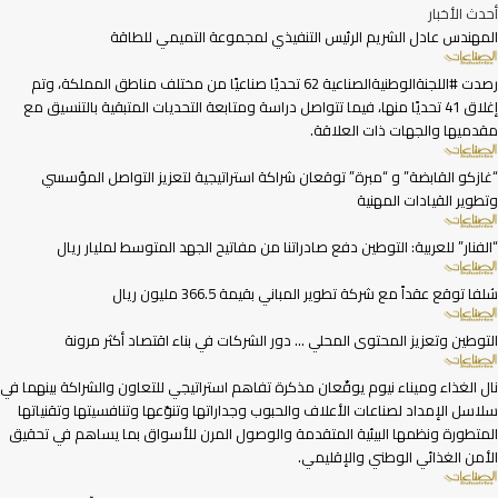
أحدث الأخبار
المهندس عادل الشريم الرئيس التنفيذي لمجموعة التميمي للطاقة
رصدت #اللجنةالوطنيةالصناعية 62 تحديًا صناعيًا من مختلف مناطق المملكة، وتم
إغلاق 41 تحديًا منها، فيما تتواصل دراسة ومتابعة التحديات المتبقية بالتنسيق مع
مقدميها والجهات ذات العلاقة.
“غازكو القابضة” و “مبرة” توقعان شراكة استراتيجية لتعزيز التواصل المؤسسي
وتطوير القيادات المهنية
“الفنار” للعربية: التوطين دفع صادراتنا من مفاتيح الجهد المتوسط لمليار ريال
شلفا توقع عقداً مع شركة تطوير المباني بقيمة 366.5 مليون ريال
التوطين وتعزيز المحتوى المحلي … دور الشركات في بناء اقتصاد أكثر مرونة
نال الغذاء وميناء نيوم يوقّعان مذكرة تفاهم استراتيجي للتعاون والشراكة بينهما في
سلاسل الإمداد لصناعات الأعلاف والحبوب وجداراتها وتنوّعها وتنافسيتها وتقنياتها