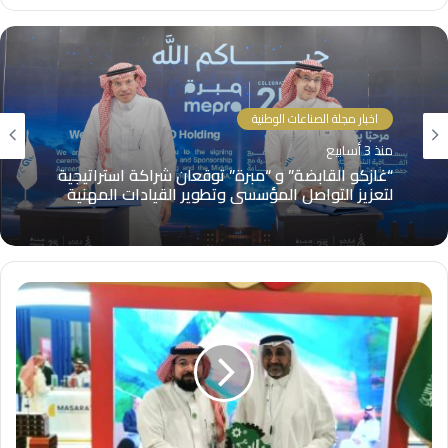
اخبار مجلة الصناعات الوطنية
منذ 3 أسابيع
اخبار مجلة الصناعات الوطنية
“غازكو القابضة” و “مبرة” توقعان شراكة استراتيجية
منذ 3 أسابيع
لتعزيز التواصل المؤسسي وتطوير القيادات المهنية
“الفنار” للعربية: التوطين دفع صادراتنا من مفاتيح
الجهد المتوسط لمليار ريال