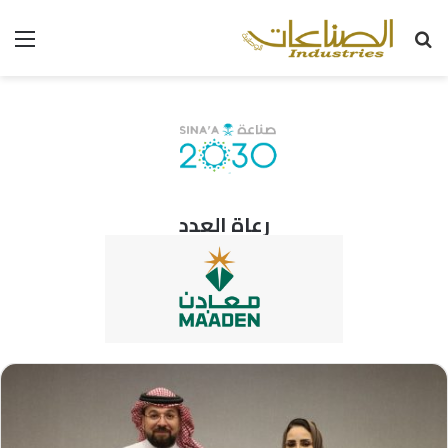
بحث
الق
عن
رعاة العدد